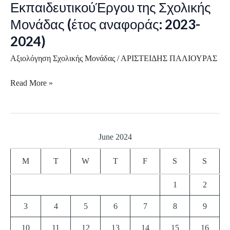
ΕκπαιδευτικούΈργου της Σχολικής
Αξιολόγησης
Μονάδας (έτος αναφοράς: 2023-
του
2024)
ΕκπαιδευτικούΈργου
της
Αξιολόγηση Σχολικής Μονάδας
/
ΑΡΙΣΤΕΙΔΗΣ ΠΑΛΙΟΥΡΑΣ
Σχολικής
Μονάδας
Read More »
(έτος
αναφοράς:
2023-
2024)
June 2024
M
T
W
T
F
S
S
1
2
3
4
5
6
7
8
9
10
11
12
13
14
15
16