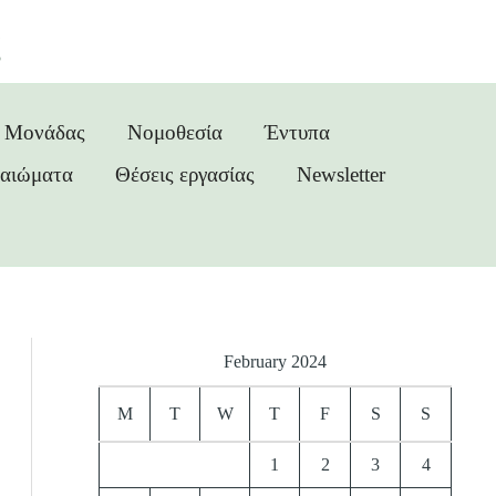
ς
ς Μονάδας
Νομοθεσία
Έντυπα
καιώματα
Θέσεις εργασίας
Newsletter
February 2024
M
T
W
T
F
S
S
1
2
3
4