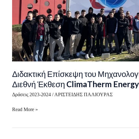
και
Ηλεκτρολογικού
Τομέα
στη
Διεθνή
Έκθεση
ClimaTherm
Energy
2024
Διδακτική Επίσκεψη του Μηχανολογι
|
Διεθνή Έκθεση ClimaTherm Energy
23-
02-
Δράσεις 2023-2024
/
ΑΡΙΣΤΕΙΔΗΣ ΠΑΛΙΟΥΡΑΣ
2024
Read More »