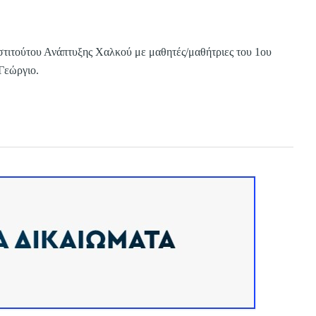
στιτούτου Ανάπτυξης Χαλκού με μαθητές/μαθήτριες του 1ου
Γεώργιο.