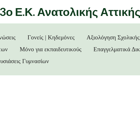
3ο Ε.Κ. Ανατολικής Αττική
νώσεις
Γονείς | Κηδεμόνες
Αξιολόγηση Σχολική
των
Μόνο για εκπαιδευτικούς
Επαγγελματικά Δι
υσιάσεις Γυμνασίων