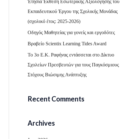
Έτησια Έκθεση Εσωτερικής Αξιολόγησης του
o
Εκπαιδευτικού Έργου της Σχολικής Μονάδας
r
(σχολικό έτος: 2025-2026)
:
Οδηγός Μαθητείας για γονείς και εργοδότες
Βραβείο Scientix Learning Tides Award
Το 3ο Ε.Κ. Ραφήνας εντάσσεται στο Δίκτυο
Σχολείων Πρεσβευτών για τους Παγκόσμιους
Στόχους Βιώσιμης Ανάπτυξης
Recent Comments
Archives