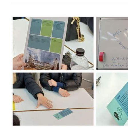
Skills
Clubs
/
Δεξιότητες
Νέων
στον
21o
αιώνα