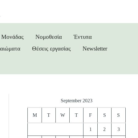
ς
ς Μονάδας
Νομοθεσία
Έντυπα
καιώματα
Θέσεις εργασίας
Newsletter
September 2023
M
T
W
T
F
S
S
1
2
3