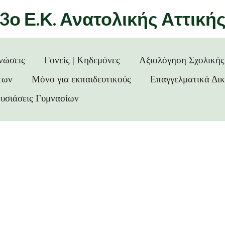
3ο Ε.Κ. Ανατολικής Αττική
νώσεις
Γονείς | Κηδεμόνες
Αξιολόγηση Σχολική
των
Μόνο για εκπαιδευτικούς
Επαγγελματικά Δι
υσιάσεις Γυμνασίων