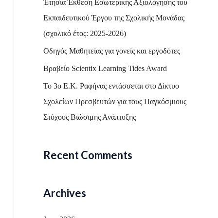
Έτησια Έκθεση Εσωτερικής Αξιολόγησης του
o
Εκπαιδευτικού Έργου της Σχολικής Μονάδας
r
(σχολικό έτος: 2025-2026)
:
Οδηγός Μαθητείας για γονείς και εργοδότες
Βραβείο Scientix Learning Tides Award
Το 3ο Ε.Κ. Ραφήνας εντάσσεται στο Δίκτυο
Σχολείων Πρεσβευτών για τους Παγκόσμιους
Στόχους Βιώσιμης Ανάπτυξης
Recent Comments
Archives