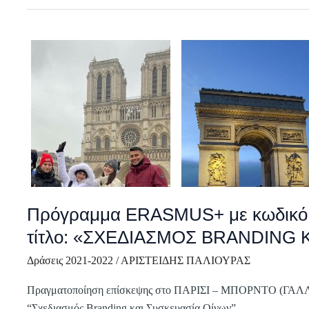
Πρόγραμμα
ERASMUS+
με
κωδικό:
2019-
1EL01-
KA102-
062200
και
τίτλο:
Πρόγραμμα ERASMUS+ με κωδικό: 
«ΣΧΕΔΙΑΣΜΟΣ
τίτλο: «ΣΧΕΔΙΑΣΜΟΣ BRANDING 
BRANDING
ΚΑΙ
Δράσεις 2021-2022
/
ΑΡΙΣΤΕΙΔΗΣ ΠΑΛΙΟΥΡΑΣ
ΣΥΣΚΕΥΑΣΙΑΣ
Πραγματοποίηση επίσκεψης στο ΠΑΡΙΣΙ – ΜΠΟΡΝΤΟ (ΓΑΛΛΙΑ)
ΟΙΝΩΝ»
“Σχεδιασμός Branding και Συσκευασία Οίνων”.