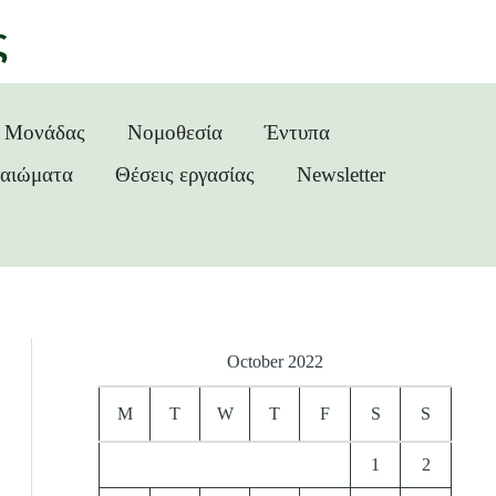
ς
ς Μονάδας
Νομοθεσία
Έντυπα
καιώματα
Θέσεις εργασίας
Newsletter
October 2022
M
T
W
T
F
S
S
1
2