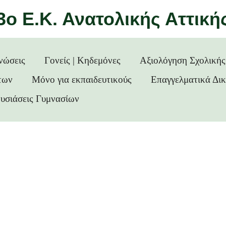
3ο Ε.Κ. Ανατολικής Αττική
νώσεις
Γονείς | Κηδεμόνες
Αξιολόγηση Σχολική
των
Μόνο για εκπαιδευτικούς
Επαγγελματικά Δι
υσιάσεις Γυμνασίων