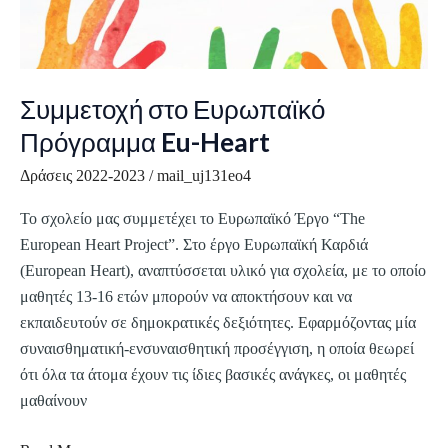
Συμμετοχή
ΓΕΛ
στο
και
Ευρωπαϊκό
ΕΠΑΛ
Πρόγραμμα
έτους
Συμμετοχή στο Ευρωπαϊκό
Eu-
2023,
Πρόγραμμα Eu-Heart
Heart
για
εισαγωγή
Δράσεις 2022-2023
/
mail_uj131eo4
στην
Το σχολείο μας συμμετέχει το Ευρωπαϊκό Έργο “The
Τριτοβάθμια
European Heart Project”. Στο έργο Ευρωπαϊκή Καρδιά
Εκπαίδευση.
(European Heart), αναπτύσσεται υλικό για σχολεία, με το οποίο
μαθητές 13-16 ετών μπορούν να αποκτήσουν και να
εκπαιδευτούν σε δημοκρατικές δεξιότητες. Εφαρμόζοντας μία
συναισθηματική-ενσυναισθητική προσέγγιση, η οποία θεωρεί
ότι όλα τα άτομα έχουν τις ίδιες βασικές ανάγκες, οι μαθητές
μαθαίνουν