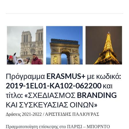
Πρόγραμμα
ERASMUS+
με
κωδικό:
2019-
1EL01-
KA102-
Πρόγραμμα ERASMUS+ με κωδικό:
062200
2019-1EL01-KA102-062200 και
και
τίτλο: «ΣΧΕΔΙΑΣΜΟΣ BRANDING
τίτλο:
ΚΑΙ ΣΥΣΚΕΥΑΣΙΑΣ ΟΙΝΩΝ»
«ΣΧΕΔΙΑΣΜΟΣ
BRANDING
Δράσεις 2021-2022
/
ΑΡΙΣΤΕΙΔΗΣ ΠΑΛΙΟΥΡΑΣ
ΚΑΙ
ΣΥΣΚΕΥΑΣΙΑΣ
Πραγματοποίηση επίσκεψης στο ΠΑΡΙΣΙ – ΜΠΟΡΝΤΟ