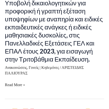
Υποβολή δικαιολογητικών για
ή
προφορική ή γραπτή εξέταση
γραπτή
εξέταση
υποψηφίων με αναπηρία και ειδικές
υποψηφίων
εκπαιδευτικές ανάγκες ή ειδικές
με
μαθησιακές δυσκολίες, στις
αναπηρία
Πανελλαδικές Εξετάσεις ΓΕΛ και
και
ειδικές
ΕΠΑΛ έτους 2023, για εισαγωγή
εκπαιδευτικές
στην Τριτοβάθμια Εκπαίδευση.
ανάγκες
Ανακοινώσεις
,
Γονείς | Κηδεμόνες
/
ΑΡΙΣΤΕΙΔΗΣ
ή
ΠΑΛΙΟΥΡΑΣ
ειδικές
μαθησιακές
Read More »
δυσκολίες,
στις
Πανελλαδικές
Εξετάσεις