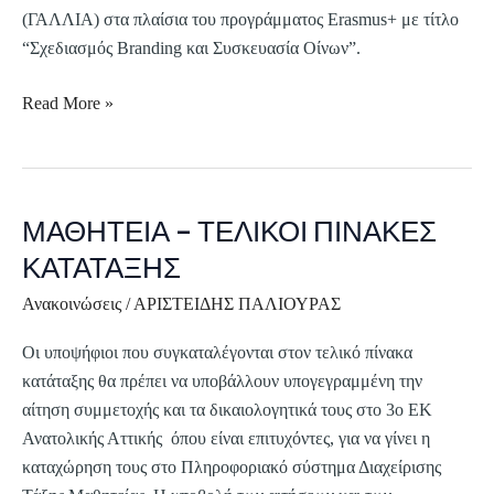
ΟΙΝΩΝ»
(ΓΑΛΛΙΑ) στα πλαίσια του προγράμματος Erasmus+ με τίτλο
“Σχεδιασμός Branding και Συσκευασία Οίνων”.
Read More »
ΜΑΘΗΤΕΙΑ – ΤΕΛΙΚΟΙ ΠΙΝΑΚΕΣ
ΜΑΘΗΤΕΙΑ
–
ΚΑΤΑΤΑΞΗΣ
ΤΕΛΙΚΟΙ
Ανακοινώσεις
/
ΑΡΙΣΤΕΙΔΗΣ ΠΑΛΙΟΥΡΑΣ
ΠΙΝΑΚΕΣ
ΚΑΤΑΤΑΞΗΣ
Οι υποψήφιοι που συγκαταλέγονται στον τελικό πίνακα
κατάταξης θα πρέπει να υποβάλλουν υπογεγραμμένη την
αίτηση συμμετοχής και τα δικαιολογητικά τους στο 3ο ΕΚ
Ανατολικής Αττικής όπου είναι επιτυχόντες, για να γίνει η
καταχώρηση τους στο Πληροφοριακό σύστημα Διαχείρισης