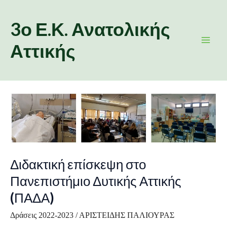
Skip
Post
Main
to
pagination
3ο Ε.Κ. Ανατολικής
Men
content
Αττικής
Διδακτική
επίσκεψη
στο
Πανεπιστήμιο
Δυτικής
Διδακτική επίσκεψη στο
Αττικής
Πανεπιστήμιο Δυτικής Αττικής
(ΠΑΔΑ)
(ΠΑΔΑ)
Δράσεις 2022-2023
/
ΑΡΙΣΤΕΙΔΗΣ ΠΑΛΙΟΥΡΑΣ