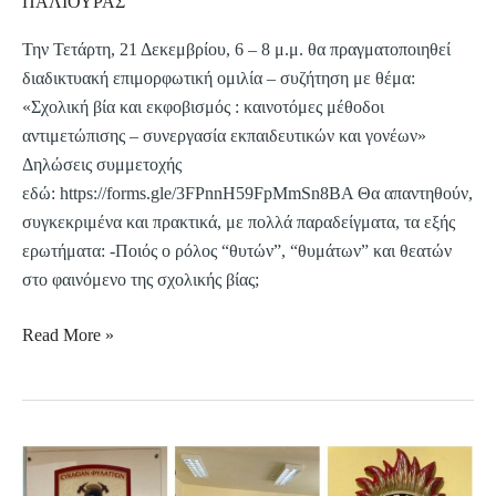
ΠΑΛΙΟΥΡΑΣ
αντιμετώπισης
Την Τετάρτη, 21 Δεκεμβρίου, 6 – 8 μ.μ. θα πραγματοποιηθεί
–
διαδικτυακή επιμορφωτική ομιλία – συζήτηση με θέμα:
συνεργασία
«Σχολική βία και εκφοβισμός : καινοτόμες μέθοδοι
εκπαιδευτικών
αντιμετώπισης – συνεργασία εκπαιδευτικών και γονέων»
και
Δηλώσεις συμμετοχής
γονέων
εδώ: https://forms.gle/3FPnnH59FpMmSn8BA Θα απαντηθούν,
συγκεκριμένα και πρακτικά, με πολλά παραδείγματα, τα εξής
ερωτήματα: -Ποιός ο ρόλος “θυτών”, “θυμάτων” και θεατών
στο φαινόμενο της σχολικής βίας;
Read More »
Διδακτική
επίσκεψη