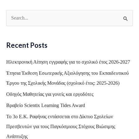
S
e
a
Recent Posts
r
c
Ηλεκτρονική Αίτηση εγγραφής για το σχολικό έτος 2026-2027
h
Έτησια Έκθεση Εσωτερικής Αξιολόγησης του Εκπαιδευτικού
f
Έργου της Σχολικής Μονάδας (σχολικό έτος: 2025-2026)
o
Οδηγός Μαθητείας για γονείς και εργοδότες
r
Βραβείο Scientix Learning Tides Award
:
Το 3ο Ε.Κ. Ραφήνας εντάσσεται στο Δίκτυο Σχολείων
Πρεσβευτών για τους Παγκόσμιους Στόχους Βιώσιμης
Ανάπτυξης