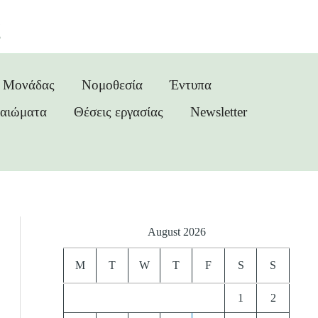
ς
ς Μονάδας
Νομοθεσία
Έντυπα
καιώματα
Θέσεις εργασίας
Newsletter
August 2026
M
T
W
T
F
S
S
1
2