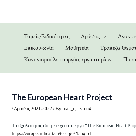
Skip
Post
to
navigation
content
Τομείς/Ειδικότητες
Δράσεις
Ανακοι
Επικοινωνία
Μαθητεία
Τράπεζα Θεμά
Κανονισμοί λειτουργίας εργαστηρίων
Παρο
The European Heart Project
/
Δράσεις 2021-2022
/ By
mail_uj131eo4
Το σχολείο μας συμμετέχει στο έργο “The European Heart Proje
https://european-heart.eu/to-ergo/?lang=el