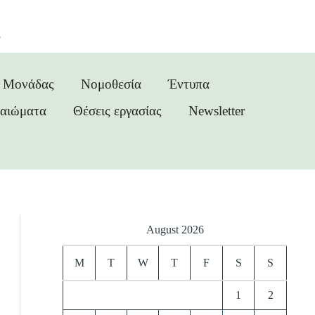
ς
ς Μονάδας
Νομοθεσία
Έντυπα
καιώματα
Θέσεις εργασίας
Newsletter
August 2026
M
T
W
T
F
S
S
1
2