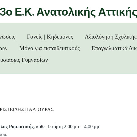
3ο Ε.Κ. Ανατολικής Αττική
νώσεις
Γονείς | Κηδεμόνες
Αξιολόγηση Σχολική
των
Μόνο για εκπαιδευτικούς
Επαγγελματικά Δι
υσιάσεις Γυμνασίων
ΡΙΣΤΕΙΔΗΣ ΠΑΛΙΟΥΡΑΣ
λος
Ρομποτικής
, κάθε Τετάρτη 2.00 μμ – 4.00 μμ.
λου.