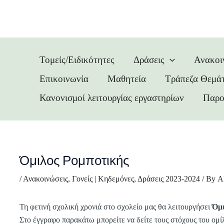
Skip
Post
to
navigation
content
Τομείς/Ειδικότητες
Δράσεις
Ανακοι
Επικοινωνία
Μαθητεία
Τράπεζα Θεμά
Κανονισμοί λειτουργίας εργαστηρίων
Παρο
Όμιλος Ρομποτικής
/
Ανακοινώσεις
,
Γονείς | Κηδεμόνες
,
Δράσεις 2023-2024
/ By
Α
Τη φετινή σχολική χρονιά στο σχολείο μας θα λειτουργήσει
Όμι
Στο έγγραφο παρακάτω μπορείτε να δείτε τους στόχους του ομί