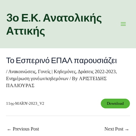
Skip
Post
Main
to
navigation
3ο Ε.Κ. Ανατολικής
Men
content
Αττικής
Το Εσπερινό ΕΠΑΛ παρουσιάζει
/
Ανακοινώσεις
,
Γονείς | Κηδεμόνες
,
Δράσεις 2022-2023
,
Ενημέρωση γονέων/κηδεμόνων
/ By
ΑΡΙΣΤΕΙΔΗΣ
ΠΑΛΙΟΥΡΑΣ
11ης-ΜΑΪΟΥ-2023_V2
Download
←
Previous Post
Next Post
→