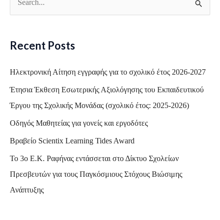
S
e
a
Recent Posts
r
c
Ηλεκτρονική Αίτηση εγγραφής για το σχολικό έτος 2026-2027
h
Έτησια Έκθεση Εσωτερικής Αξιολόγησης του Εκπαιδευτικού
f
Έργου της Σχολικής Μονάδας (σχολικό έτος: 2025-2026)
o
Οδηγός Μαθητείας για γονείς και εργοδότες
r
Βραβείο Scientix Learning Tides Award
:
Το 3ο Ε.Κ. Ραφήνας εντάσσεται στο Δίκτυο Σχολείων
Πρεσβευτών για τους Παγκόσμιους Στόχους Βιώσιμης
Ανάπτυξης